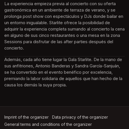
La experiencia empieza previa al concierto con su oferta 
gastronómica en un ambiente de terraza de verano, y se 
prolonga post show con espectáculos y DJs donde bailar en 
un entorno inigualable. Starlite ofrece la posibilidad de 
adquirir la experiencia completa sumando al concierto la cena 
en alguno de sus cinco restaurantes o una mesa en la zona 
Sessions para disfrutar de las after parties después del 
concierto.
Además, cada año tiene lugar la Gala Starlite. De la mano de 
sus anfitriones, Antonio Banderas y Sandra García-Sanjuán, 
se ha convertido en el evento benéfico por excelencia, 
premiando la labor solidaria de aquellos que han hecho de la 
causa los demás la suya propia.
Imprint of the organizer
(opens in a new tab)
Data privacy of the organizer
(opens in 
General terms and conditions of the organizer
(opens in a new ta