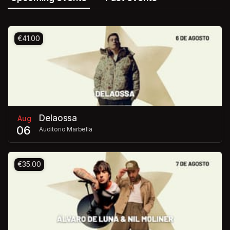
€41.00
Delaossa
Aug
06
Auditorio Marbella
€35.00