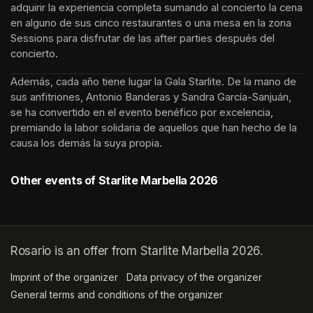
adquirir la experiencia completa sumando al concierto la cena 
en alguno de sus cinco restaurantes o una mesa en la zona 
Sessions para disfrutar de las after parties después del 
concierto.
Además, cada año tiene lugar la Gala Starlite. De la mano de 
sus anfitriones, Antonio Banderas y Sandra García-Sanjuán, 
se ha convertido en el evento benéfico por excelencia, 
premiando la labor solidaria de aquellos que han hecho de la 
causa los demás la suya propia.
Other events of Starlite Marbella 2026
Rosario is an offer from Starlite Marbella 2026.
Imprint of the organizer
(opens in a new tab)
Data privacy of the organizer
(opens in 
General terms and conditions of the organizer
(opens in a new ta