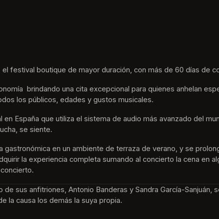
 el festival boutique de mayor duración, con más de 60 días de co
nomía  brindando una cita excepcional para quienes anhelan espe
odos los públicos, edades y gustos musicales.
tival en España que utiliza el sistema de audio más avanzado del m
ucha, se siente. 
ta gastronómica en un ambiente de terraza de verano, y se prolon
e adquirir la experiencia completa sumando al concierto la cena en 
 concierto.
no de sus anfitriones, Antonio Banderas y Sandra García-Sanjuán, s
de la causa los demás la suya propia.