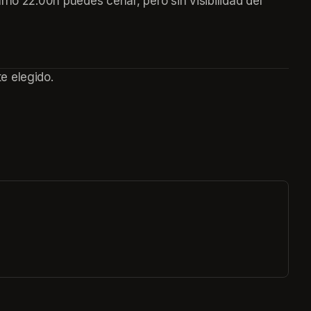
urno 22.00h puedes cenar, pero sin visibilidad del 
e elegido.
ew tab)