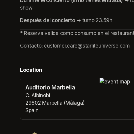
Durante el concierto (si no tienes entrada)
 ➡ t
show
Después del concierto
 ➡ turno 23.59h
* Reserva válida como consumo en el restaurant
Contacto: customer.care@starliteuniverse.com 
Location
Auditorio Marbella
(opens in a n
C. Albinobi
29602 Marbella (Málaga)
Spain
(opens in a new tab)