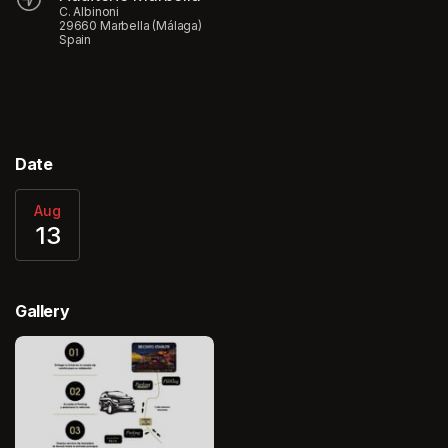
C. Albinoni
29660 Marbella (Málaga)
Spain
Date
Aug
13
Gallery