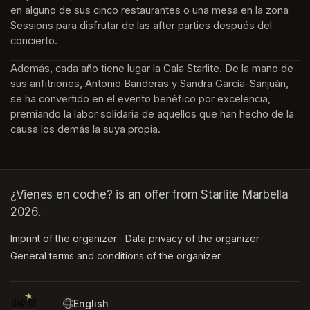
en alguno de sus cinco restaurantes o una mesa en la zona 
Sessions para disfrutar de las after parties después del 
concierto.
Además, cada año tiene lugar la Gala Starlite. De la mano de 
sus anfitriones, Antonio Banderas y Sandra García-Sanjuán, 
se ha convertido en el evento benéfico por excelencia, 
premiando la labor solidaria de aquellos que han hecho de la 
causa los demás la suya propia.
¿Vienes en coche? is an offer from Starlite Marbella
2026.
Imprint of the organizer
(opens in a new tab)
Data privacy of the organizer
(opens in 
General terms and conditions of the organizer
(opens in a new ta