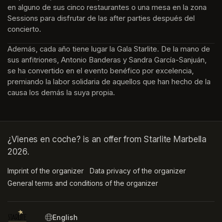
en alguno de sus cinco restaurantes o una mesa en la zona 
Sessions para disfrutar de las after parties después del 
concierto.
Además, cada año tiene lugar la Gala Starlite. De la mano de 
sus anfitriones, Antonio Banderas y Sandra García-Sanjuán, 
se ha convertido en el evento benéfico por excelencia, 
premiando la labor solidaria de aquellos que han hecho de la 
causa los demás la suya propia.
¿Vienes en coche? is an offer from Starlite Marbella
2026.
Imprint of the organizer
(opens in a new tab)
Data privacy of the organizer
(opens in 
General terms and conditions of the organizer
(opens in a new ta