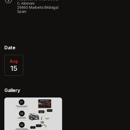
C. Albinoni
29660 Marbella (Málaga)
Spain
Date
Aug
15
Gallery