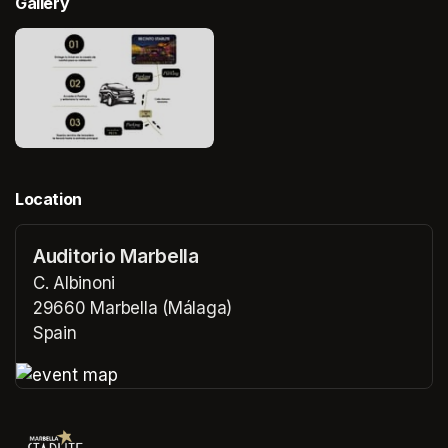
Gallery
Location
Auditorio Marbella
C. Albinoni
29660 Marbella (Málaga)
Spain
(opens in a new tab)
(opens in a new tab)