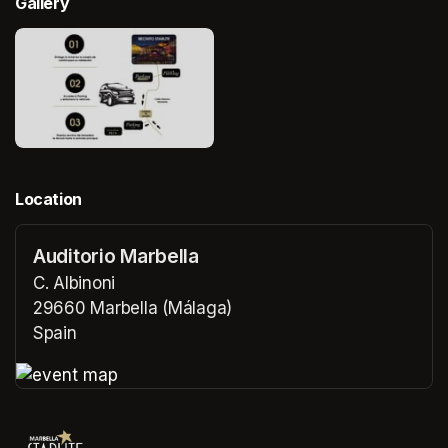
Gallery
Location
Auditorio Marbella
C. Albinoni
29660 Marbella (Málaga)
Spain
(opens in a new tab)
(opens in a new tab)