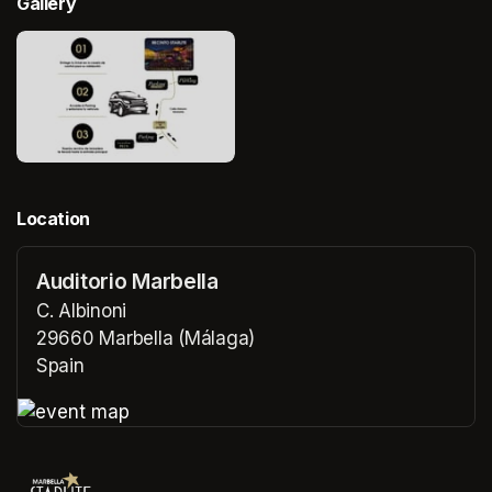
Gallery
Location
Auditorio Marbella
C. Albinoni
29660 Marbella (Málaga)
Spain
(opens in a new tab)
(opens in a new tab)