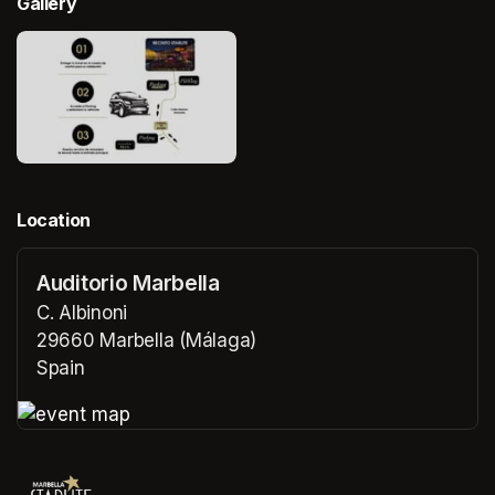
Gallery
Location
Auditorio Marbella
C. Albinoni
29660 Marbella (Málaga)
Spain
(opens in a new tab)
(opens in a new tab)