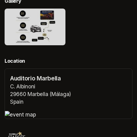
Gallery
Location
Auditorio Marbella
C. Albinoni
29660 Marbella (Málaga)
Spain
(opens in a new tab)
(opens in a new tab)