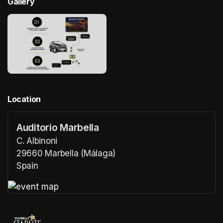
Gallery
Location
Auditorio Marbella
C. Albinoni
29660 Marbella (Málaga)
Spain
(opens in a new tab)
(opens in a new tab)