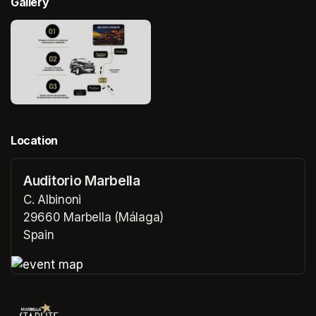
Gallery
Location
Auditorio Marbella
C. Albinoni
29660 Marbella (Málaga)
Spain
(opens in a new tab)
(opens in a new tab)