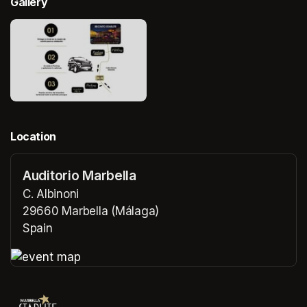
Gallery
Location
Auditorio Marbella
C. Albinoni
29660 Marbella (Málaga)
Spain
(opens in a new tab)
(opens in a new tab)