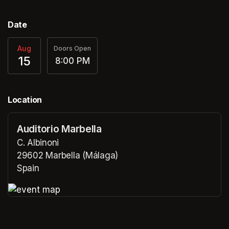
Date
Aug
Doors Open
15
8:00 PM
Location
Auditorio Marbella
C. Albinoni
29602 Marbella (Málaga)
Spain
(opens in a new tab)
(opens in a new tab)