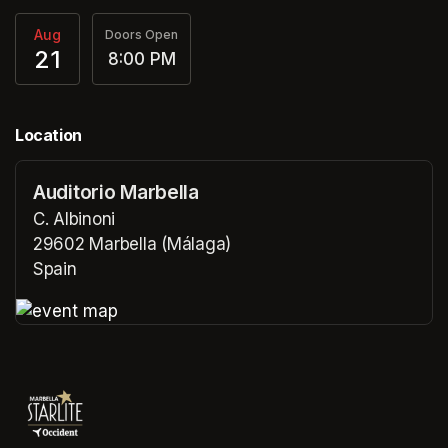
Aug
Doors Open
21
8:00 PM
Location
Auditorio Marbella
C. Albinoni
29602 Marbella (Málaga)
Spain
(opens in a new tab)
(opens in a new tab)