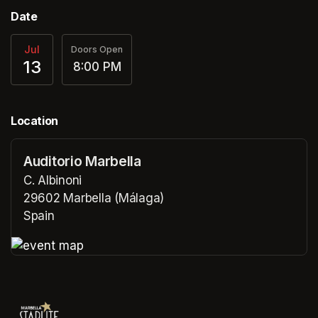
Date
Jul
Doors Open
13
8:00 PM
Location
Auditorio Marbella
C. Albinoni
29602 Marbella (Málaga)
Spain
(opens in a new tab)
(opens in a new tab)