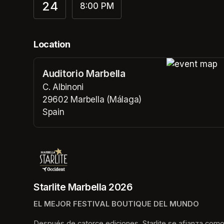
24
8:00 PM
Location
Auditorio Marbella
(opens in a n
C. Albinoni
29602 Marbella (Málaga)
Spain
(opens in a new tab)
Starlite Marbella 2026
EL MEJOR FESTIVAL BOUTIQUE DEL MUNDO
Después de catorce ediciones, Starlite se afianza como