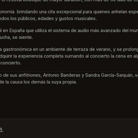
nomía  brindando una cita excepcional para quienes anhelan espe
odos los públicos, edades y gustos musicales.
tival en España que utiliza el sistema de audio más avanzado del m
ucha, se siente. 
ta gastronómica en un ambiente de terraza de verano, y se prolon
e adquirir la experiencia completa sumando al concierto la cena en 
 concierto.
no de sus anfitriones, Antonio Banderas y Sandra García-Sanjuán, s
de la causa los demás la suya propia.
6.