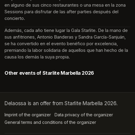
en alguno de sus cinco restaurantes o una mesa en la zona 
Sessions para disfrutar de las after parties después del 
concierto.
Además, cada año tiene lugar la Gala Starlite. De la mano de 
sus anfitriones, Antonio Banderas y Sandra García-Sanjuán, 
se ha convertido en el evento benéfico por excelencia, 
premiando la labor solidaria de aquellos que han hecho de la 
causa los demás la suya propia.
Other events of Starlite Marbella 2026
Delaossa is an offer from Starlite Marbella 2026.
Imprint of the organizer
(opens in a new tab)
Data privacy of the organizer
(opens in 
General terms and conditions of the organizer
(opens in a new ta