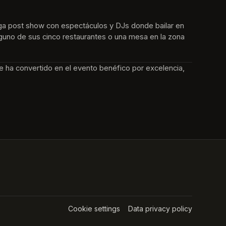
ga post show con espectáculos y DJs donde bailar en 
alguno de sus cinco restaurantes o una mesa en la zona 
e ha convertido en el evento benéfico por excelencia, 
Cookie settings
(opens in a new tab)
Data privacy policy
(opens in