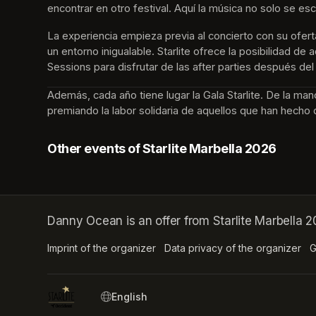
encontrar en otro festival. Aquí la música no solo se esc
La experiencia empieza previa al concierto con su ofer
un entorno inigualable. Starlite ofrece la posibilidad d
Sessions para disfrutar de las after parties después del
Además, cada año tiene lugar la Gala Starlite. De la ma
premiando la labor solidaria de aquellos que han hecho 
Other events of Starlite Marbella 2026
Danny Ocean is an offer from Starlite Marbella 2
Imprint of the organizer
(opens in a new tab)
Data privacy of the organizer
(op
G
SWITCH LANGUAGE