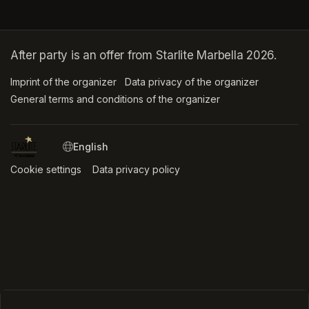
After party is an offer from Starlite Marbella 2026.
Imprint of the organizer
(opens in a new tab)
Data privacy of the organizer
(opens in 
General terms and conditions of the organizer
(opens in a new ta
SWITCH LANGUAGE
Cookie settings
(opens in a new tab)
Data privacy policy
(opens in a new tab)