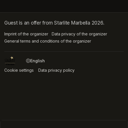
Guest is an offer from Starlite Marbella 2026.
Imprint of the organizer
(opens in a new tab)
Data privacy of the organizer
(opens in 
General terms and conditions of the organizer
(opens in a new ta
SWITCH LANGUAGE
Cookie settings
(opens in a new tab)
Data privacy policy
(opens in a new tab)