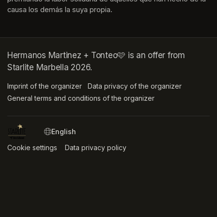
causa los demás la suya propia.
Hermanos Martinez + Tonteo🩷 is an offer from
Starlite Marbella 2026.
Imprint of the organizer
(opens in a new tab)
Data privacy of the organizer
(opens in 
General terms and conditions of the organizer
(opens in a new ta
SWITCH LANGUAGE
Cookie settings
(opens in a new tab)
Data privacy policy
(opens in a new tab)