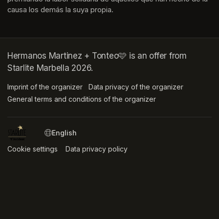
causa los demás la suya propia.
Hermanos Martinez + Tonteo🩷 is an offer from
Starlite Marbella 2026.
Imprint of the organizer
(opens in a new tab)
Data privacy of the organizer
(opens in 
General terms and conditions of the organizer
(opens in a new ta
SWITCH LANGUAGE
Cookie settings
(opens in a new tab)
Data privacy policy
(opens in a new tab)