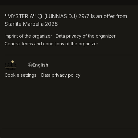
''MYSTERIA'' 🌖 (LUNNAS DJ) 29/7 is an offer from
Starlite Marbella 2026.
Imprint of the organizer
(opens in a new tab)
Data privacy of the organizer
(opens in 
General terms and conditions of the organizer
(opens in a new ta
SWITCH LANGUAGE
Cookie settings
(opens in a new tab)
Data privacy policy
(opens in a new tab)