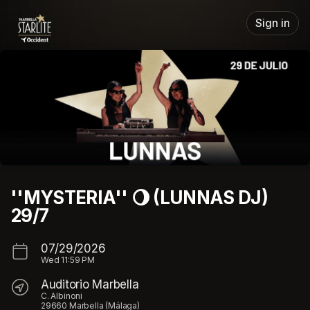
Skip header
Sign in
''MYSTERIA'' 🌖 (LUNNAS DJ)
29/7
07/29/2026
Wed
11:59 PM
Auditorio Marbella
C. Albinoni
29660 Marbella (Málaga)