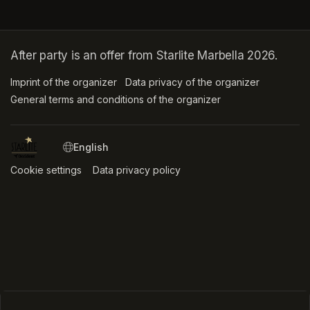
After party is an offer from Starlite Marbella 2026.
Imprint of the organizer
(opens in a new tab)
Data privacy of the organizer
(opens in 
General terms and conditions of the organizer
(opens in a new ta
SWITCH LANGUAGE
Cookie settings
(opens in a new tab)
Data privacy policy
(opens in a new tab)