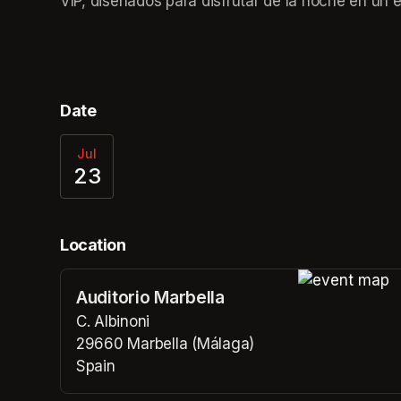
VIP, diseñados para disfrutar de la noche en un 
Date
Jul
23
Location
Auditorio Marbella
(opens in a n
C. Albinoni
29660 Marbella (Málaga)
Spain
(opens in a new tab)