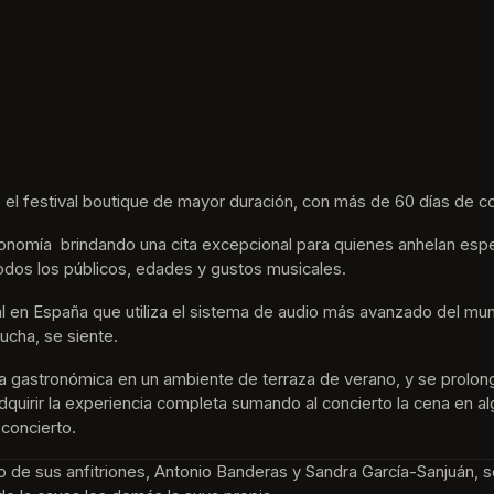
 el festival boutique de mayor duración, con más de 60 días de co
nomía  brindando una cita excepcional para quienes anhelan espe
odos los públicos, edades y gustos musicales.
tival en España que utiliza el sistema de audio más avanzado del m
ucha, se siente. 
ta gastronómica en un ambiente de terraza de verano, y se prolon
e adquirir la experiencia completa sumando al concierto la cena en 
 concierto.
no de sus anfitriones, Antonio Banderas y Sandra García-Sanjuán, s