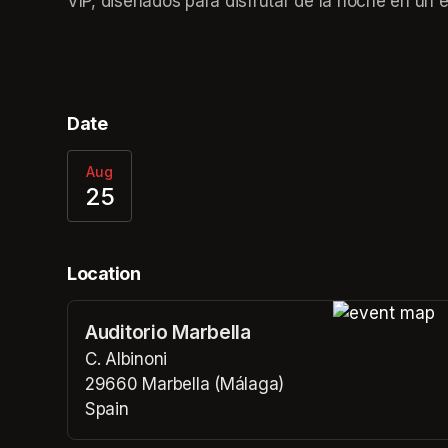
VIP, diseñados para disfrutar de la noche en un 
Date
Aug
25
Location
Auditorio Marbella
(opens in a n
C. Albinoni
29660 Marbella (Málaga)
Spain
(opens in a new tab)