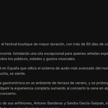
 el festival boutique de mayor duración, con más de 60 días de co
nomía  brindando una cita excepcional para quienes anhelan espe
odos los públicos, edades y gustos musicales.
tival en España que utiliza el sistema de audio más avanzado del m
ucha, se siente. 
ta gastronómica en un ambiente de terraza de verano, y se prolon
e adquirir la experiencia completa sumando al concierto la cena en 
 concierto.
no de sus anfitriones, Antonio Banderas y Sandra García-Sanjuán, s