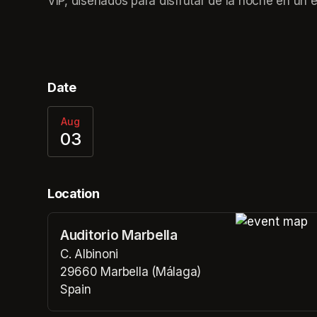
VIP, diseñados para disfrutar de la noche en un 
Date
Aug
03
Location
Auditorio Marbella
(opens in a n
C. Albinoni
29660 Marbella (Málaga)
Spain
(opens in a new tab)