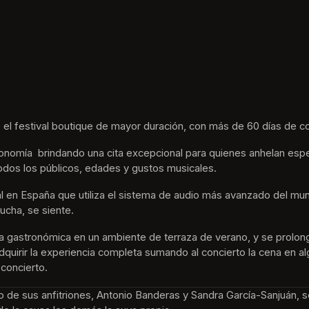
 el festival boutique de mayor duración, con más de 60 días de co
nomía  brindando una cita excepcional para quienes anhelan espe
odos los públicos, edades y gustos musicales.
tival en España que utiliza el sistema de audio más avanzado del m
ucha, se siente. 
ta gastronómica en un ambiente de terraza de verano, y se prolon
e adquirir la experiencia completa sumando al concierto la cena en 
 concierto.
no de sus anfitriones, Antonio Banderas y Sandra García-Sanjuán, s